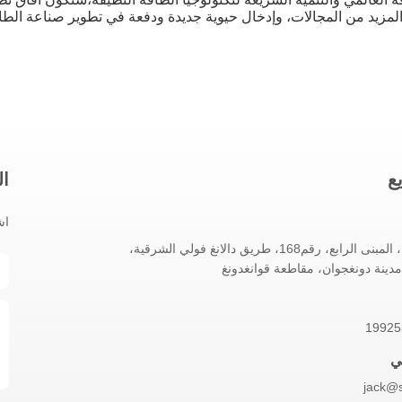
المزيد من المجالات، وإدخال حيوية جديدة ودفعة في تطوير صناعة الطا
ع
ال
اش
الغرفة 1002، المبنى الرابع، رقم168، طريق دالانغ فولي الشرقية،
 مدينة دونغجوان، مقاطعة قوانغدونغ
ي
jack@s