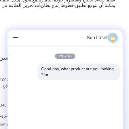
يمكننا أن نتوقع تطبيق خطوط إنتاج بطاريات تخزين الطاقة في 
Sun Laser
7:46 PM
رابط سريع
الاتصال السري
Good day, what product are you looking 
المنزل
عنوان
for?
معلومات عنا
مدينة دالانغ،
المنتجات
هاتف
القضايا
86--19925348378
أخبار
بريد إلكترون
فيديو
unlaser.net
اتصل بنا