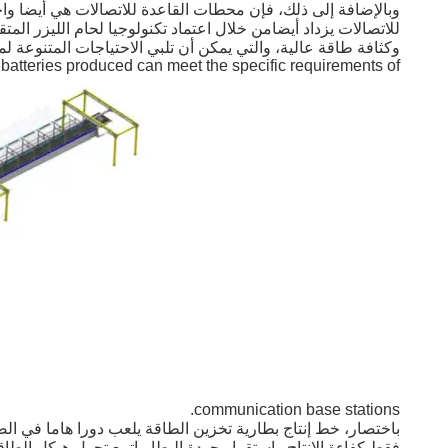
وبالإضافة إلى ذلك، فإن محطات القاعدة للاتصالات هي أيضا و
للاتصالات يزداد أيضامن خلال اعتماد تكنولوجيا لحام الليزر المت
batteries produced can meet the specific requirements of
communication base stations.
باختصار، خط إنتاج بطارية تخزين الطاقة يلعب دورا هاما في الص
فقط كفاءة الإنتاج واستقرار جودة البطارياتمع تحول هيكل الطا