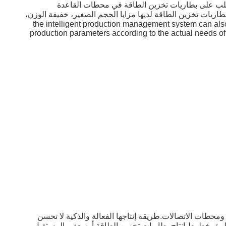
لطلب على بطاريات تخزين الطاقة في محطات القاعدة
 بطاريات تخزين الطاقة لديها مزايا الحجم الصغير، خفيفة الوزن،
ات المتنوعة لمحطات قاعدة الاتصالات لبطاريات تخزين الطاقة. the intelligent production management system can also flexibly adjust the
production parameters according to the actual needs of
ومحطات الاتصالات.طريقة إنتاجها الفعالة والذكية لا تحسن
 تطبيق خطوط إنتاج بطاريات تخزين الطاقة أوسعفي المستقبل،