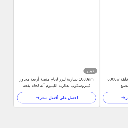
فيديو
آلة لحام ليزر بطارية الليثيوم مغلقة 6000w
1080nm بطارية ليزر لحام منصة أربعة محاور
مصنع
فيبروسكوب بطارية الليثيوم آلة لحام بقعة
ر
احصل على أفضل سعر