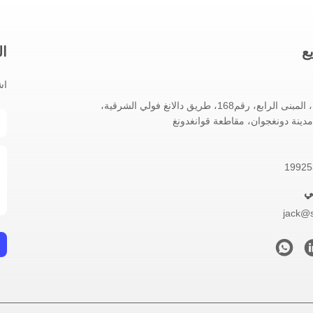
ع
ال
اش
الغرفة 1002، المبنى الرابع، رقم168، طريق دالانغ فولي الشرقية،
 مدينة دونغجوان، مقاطعة قوانغدونغ
ي
jack@s