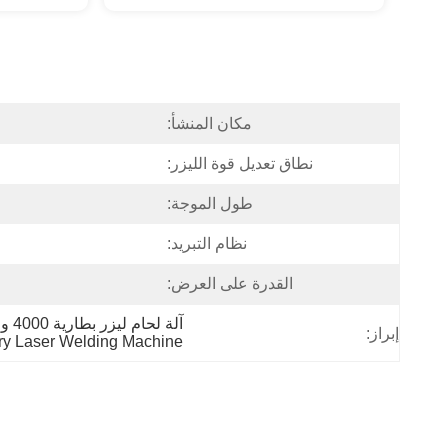
مكان المنشأ:
نطاق تعديل قوة الليزر:
طول الموجة:
نظام التبريد:
القدرة على العرض:
آلة لحام ليزر بطارية 4000 واط,آلة لحام ليزر بطارية 6000 واط,آلة لحام بالليزر بطارية 2000 واط
إبراز:
ry Laser Welding Machine