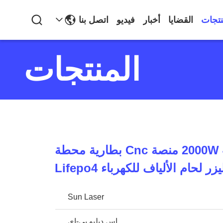
نتجات
القضايا
أخبار
فيديو
اتصل بنا
المنتجات
2000W 4000W 6000W منصة Cnc بطارية محطة
 لحام الألياف للكهرباء Lifepo4
Sun Laser
إس دبليو بي-إي