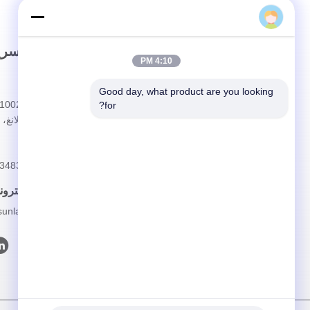
Sun Laser
رابط سريع
الاتصال السري
4:10 PM
المنزل
عنوان
Good day, what product are you looking 
for?
معلومات عنا
مدينة دالانغ،
المنتجات
هاتف
القضايا
86--19925348378
أخبار
بريد إلكترون
فيديو
unlaser.net
اتصل بنا