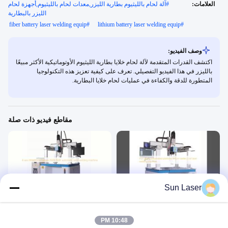
العلامات:
#
آلة لحام بالليثيوم بطارية الليزر,معدات لحام بالليثيوم,أجهزة لحام
الليزر بالبطارية
fiber battery laser welding equip
#
lithium battery laser welding equip
#
وصف الفيديو:
اكتشف القدرات المتقدمة لآلة لحام خلايا بطارية الليثيوم الأوتوماتيكية الأكثر مبيعًا
بالليزر في هذا الفيديو التفصيلي. تعرف على كيفية تعزيز هذه التكنولوجيا
المتطورة للدقة والكفاءة في عمليات لحام خلايا البطارية.
مقاطع فيديو ذات صلة
00:23
00:18
Sun Laser
آلة لحام ليزر بطارية الليثيوم
بطارية الليثيوم أيون 4 محاور ماكس آلة
لحام ليزر أوتوماتيكية للألياف
ماكينة لحام البطاريات بالليزر
ماكينة لحام البطاريات بالليزر
November 21, 2025
10:48 PM
November 20, 2025